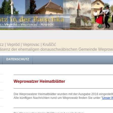
z | Vepröd | Veprovac | Kruščić
etpräsenz der ehemaligen donauschwäbischen Gemeinde Weprowa
DATENSCHUTZ
Weprowatzer Heimatblätter
Die Weprowatzer Heimatblätter wurden mit der Ausgabe 2016 eingestellt
Alle künftigen Nachrichten rund um Weprowatz finden Sie unter "
Unser 