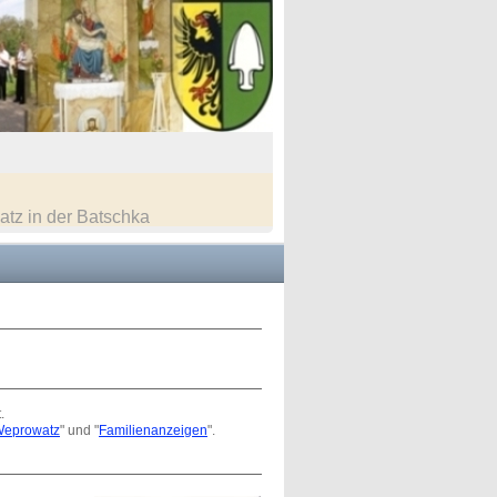
tz in der Batschka
.
Weprowatz
" und "
Familienanzeigen
".