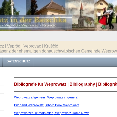
z | Vepröd | Veprovac | Kruščić
etpräsenz der ehemaligen donauschwäbischen Gemeinde Weprowa
DATENSCHUTZ
Bibliografie für Weprowatz | Bibliography | Bibliográfi
Weprowatz allgemein | Weprowatz in general
Bildband Weprowatz | Photo Book Weprowatz
Weprowatzer Heimatblätter | Weprowatz Home News