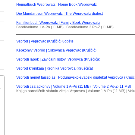
Heimatbuch Weprowatz | Home Book Weprowatz
Die Mundart von Weprowatz | The Weprowatz dialect
Familienbuch Weprowatz | Family Book Weprowatz
Band/Volume 1 A-Po (11 MB) | Band/Volume 2 Po-Z (11 MB)
Vepröd | Veprovac (Kruščić) uopšte
Képkönyv Vepröd | Slikovnica Veprovac (Kruščić)
Veprödi lapok | Zavičajni listovi Veprovca (Kruščića)
Vepröd kronikája | Kronika Veprovca (Kruščića)
Veprödi német tájszólás | Podunavsko-švapski dijalekat Veprovca (Krušč
Veprödi családkönyv | Volume 1 A-Po (11 MB) | Volume 2 Po-Z (11 MB)
Knjiga porodičnih stabala zitelja Veprovca | Volume 1 A-Po (11 MB) | Vo