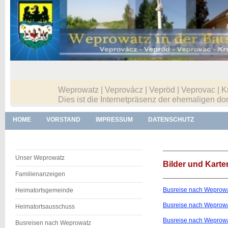
Weprowatz | Veprovácz | Vepröd | Veprovac | K
Dies ist die Internetpräsenz der ehemaligen
HOME
VORSTAND
IMPRESSUM
DATENSCHUTZ
Unser Weprowatz
Bilder und Karte
Familienanzeigen
Busreise nach Weprowa
Heimatortsgemeinde
Busreise nach Weprowa
Heimatortsausschuss
Busreise nach Weprowa
Busreisen nach Weprowatz