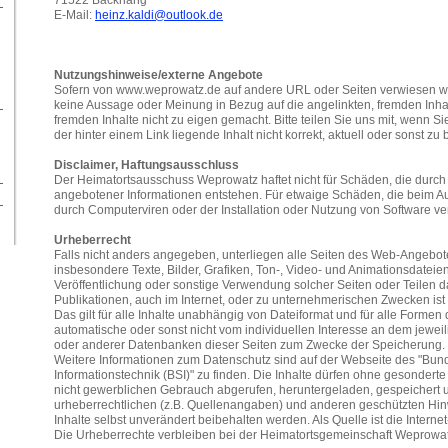
E-Mail:
heinz.kaldi@outlook.de
Nutzungshinweise/externe Angebote
Sofern von www.weprowatz.de auf andere URL oder Seiten verwiesen wird
keine Aussage oder Meinung in Bezug auf die angelinkten, fremden Inh
fremden Inhalte nicht zu eigen gemacht. Bitte teilen Sie uns mit, wenn Sie
der hinter einem Link liegende Inhalt nicht korrekt, aktuell oder sonst zu
Disclaimer, Haftungsausschluss
Der Heimatortsausschuss Weprowatz haftet nicht für Schäden, die durch
angebotener Informationen entstehen. Für etwaige Schäden, die beim A
durch Computerviren oder der Installation oder Nutzung von Software ver
Urheberrecht
Falls nicht anders angegeben, unterliegen alle Seiten des Web-Angeb
insbesondere Texte, Bilder, Grafiken, Ton-, Video- und Animationsdateie
Veröffentlichung oder sonstige Verwendung solcher Seiten oder Teilen d
Publikationen, auch im Internet, oder zu unternehmerischen Zwecken ist
Das gilt für alle Inhalte unabhängig von Dateiformat und für alle Formen
automatische oder sonst nicht vom individuellen Interesse an dem jeweil
oder anderer Datenbanken dieser Seiten zum Zwecke der Speicherung.
Weitere Informationen zum Datenschutz sind auf der Webseite des "Bund
Informationstechnik (BSI)" zu finden. Die Inhalte dürfen ohne gesonderte 
nicht gewerblichen Gebrauch abgerufen, heruntergeladen, gespeichert 
urheberrechtlichen (z.B. Quellenangaben) und anderen geschützten Hinw
Inhalte selbst unverändert beibehalten werden. Als Quelle ist die Inte
Die Urheberrechte verbleiben bei der Heimatortsgemeinschaft Weprowatz